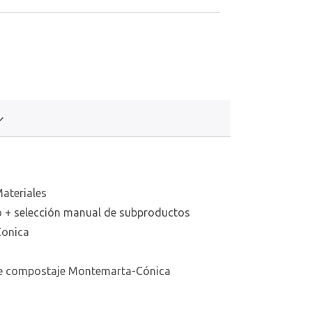
Materiales
do + selección manual de subproductos
Conica
 de compostaje Montemarta-Cónica