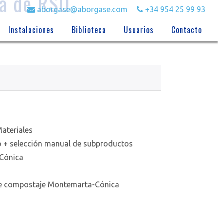
ia de RSU
aborgase@aborgase.com
+34 954 25 99 93
Instalaciones
Biblioteca
Usuarios
Contacto
Materiales
do + selección manual de subproductos
 Cónica
 de compostaje Montemarta-Cónica